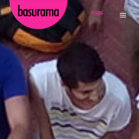
EN
ES