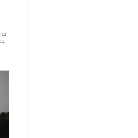
ulos
co,