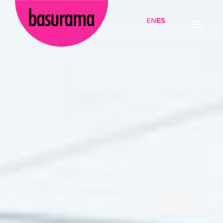
EN
ES