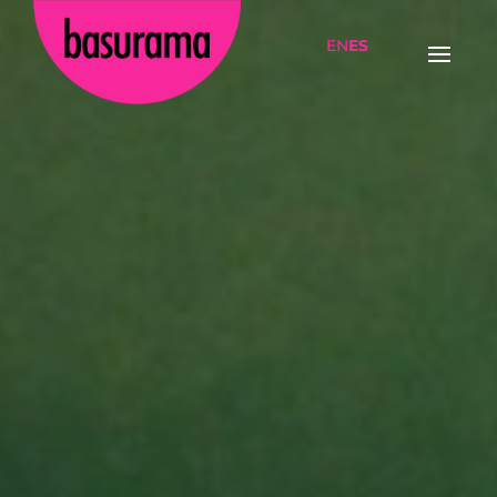
EN
ES