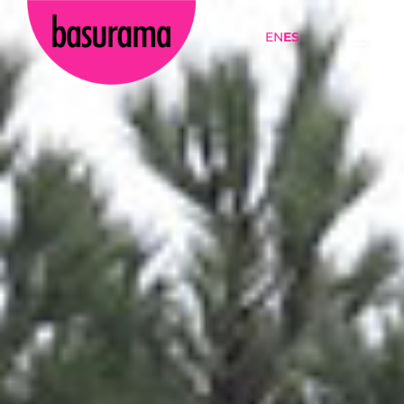
EN
ES