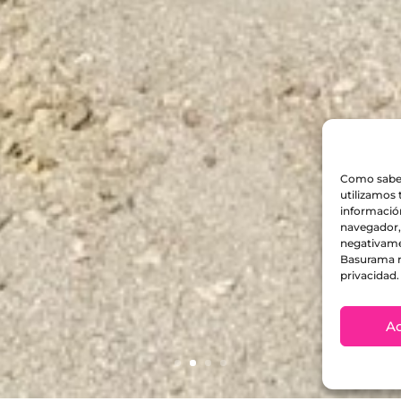
Como sabes
utilizamos 
información
navegador, 
negativamen
Basurama n
privacidad.
A